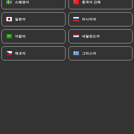
스웨덴어
스웨덴어
중국어 간체
중국어 간체
일본어
일본어
러시아어
러시아어
아랍어
아랍어
네덜란드어
네덜란드어
Dans un cadre « bistrot à la Française »,
un décor rustique, des tables nappées
체코어
체코어
그리스어
그리스어
de toile de JOUY dressées par la
vaisselle en porcelaine de son père
passionné d’antiquités et les couverts
en argent de sa grand-mère, le chef
vous propose une ardoise qui varie
selon les saisons. Inspirée d’une cuisine
méditerranéenne, notamment Niçoise,
avec des produits frais de l’arrière pays
Niçois, du terroir, soigneusement