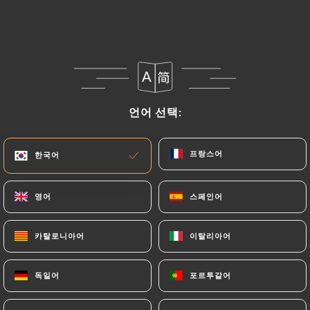
Tell un ange
언어 선택:
언어 선택:
187 리뷰
프랑스어
프랑스어
한국어
한국어
BISTROT NIÇOIS
영어
영어
스페인어
스페인어
47 Avenue Alfred Borriglione
06100 Nice France
카탈로니아어
카탈로니아어
이탈리아어
이탈리아어
독일어
독일어
포르투갈어
포르투갈어
소개