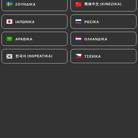
简体中文 (ΚΙΝΈΖΙΚΑ)
简体中文 (ΚΙΝΈΖΙΚΑ)
ΣΟΥΗΔΙΚΆ
ΣΟΥΗΔΙΚΆ
ΙΑΠΩΝΙΚΆ
ΙΑΠΩΝΙΚΆ
ΡΩΣΙΚΆ
ΡΩΣΙΚΆ
ΑΡΑΒΙΚΆ
ΑΡΑΒΙΚΆ
ΟΛΛΑΝΔΙΚΆ
ΟΛΛΑΝΔΙΚΆ
Dans un cadre « bistrot à la Française »,
un décor rustique, des tables nappées
한국어 (ΚΟΡΕΆΤΙΚΑ)
한국어 (ΚΟΡΕΆΤΙΚΑ)
ΤΣΈΧΙΚΑ
ΤΣΈΧΙΚΑ
de toile de JOUY dressées par la
vaisselle en porcelaine de son père
passionné d’antiquités et les couverts
en argent de sa grand-mère, le chef
vous propose une ardoise qui varie
selon les saisons. Inspirée d’une cuisine
méditerranéenne, notamment Niçoise,
avec des produits frais de l’arrière pays
Niçois, du terroir, soigneusement