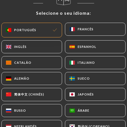
Selecione o seu idioma:
Selecione o seu idioma:
FRANCÊS
FRANCÊS
PORTUGUÊS
PORTUGUÊS
INGLÊS
INGLÊS
ESPANHOL
ESPANHOL
CATALÃO
CATALÃO
ITALIANO
ITALIANO
ALEMÃO
ALEMÃO
SUECO
SUECO
简体中文 (CHINÊS)
简体中文 (CHINÊS)
JAPONÊS
JAPONÊS
RUSSO
RUSSO
ÁRABE
ÁRABE
한국어 (COREANO)
한국어 (COREANO)
NEERLANDÊS
NEERLANDÊS