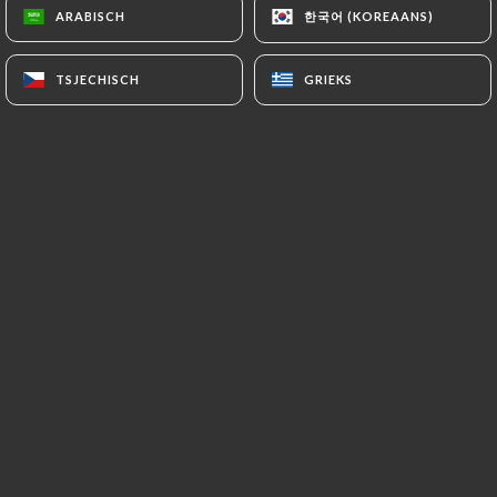
한국어 (KOREAANS)
한국어 (KOREAANS)
ARABISCH
ARABISCH
TSJECHISCH
TSJECHISCH
GRIEKS
GRIEKS