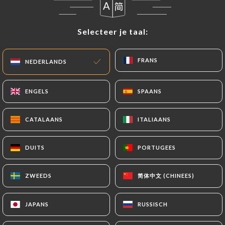
Selecteer je taal:
Selecteer je taal:
FRANS
FRANS
NEDERLANDS
NEDERLANDS
ENGELS
ENGELS
SPAANS
SPAANS
CATALAANS
CATALAANS
ITALIAANS
ITALIAANS
DUITS
DUITS
PORTUGEES
PORTUGEES
简体中文 (CHINEES)
简体中文 (CHINEES)
ZWEEDS
ZWEEDS
JAPANS
JAPANS
RUSSISCH
RUSSISCH