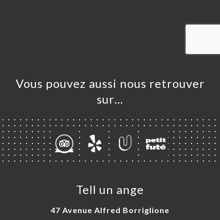
UEIL
RVER
ERIE
IS
RTE
Vous pouvez aussi nous retrouver
TACT
sur…
Tell un ange
47 Avenue Alfred Borriglione