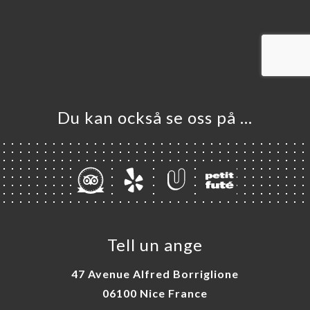
EM
KA
LERI
ÖMEN
NY
TAKT
Du kan också se oss på …
Tell un ange
47 Avenue Alfred Borriglione
06100 Nice France