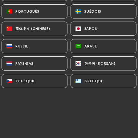
PORTUGUÊS
PORTUGUÊS
SUÉDOIS
SUÉDOIS
La salade
9.00€
39.00€
简体中文 (CHINESE)
简体中文 (CHINESE)
JAPON
JAPON
Nicolas
34.00€
RUSSIE
RUSSIE
ARABE
ARABE
St Joseph
한국어 (KOREAN)
한국어 (KOREAN)
PAYS-BAS
PAYS-BAS
54.00€
TCHÉQUIE
TCHÉQUIE
GRECQUE
GRECQUE
Macon village
9.00€
43.00€
Bellefeuille côte du Rhône
6.00€
24.00€
BLANC