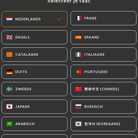
Selecteer je taal:
Selecteer je taal:
NL
MENU
FRANS
FRANS
NEDERLANDS
NEDERLANDS
ENGELS
ENGELS
SPAANS
SPAANS
CATALAANS
CATALAANS
ITALIAANS
ITALIAANS
/
HOME
REVIEWS
Reviews
DUITS
DUITS
PORTUGEES
PORTUGEES
简体中文 (CHINEES)
简体中文 (CHINEES)
ZWEEDS
ZWEEDS
187 reviews op Uniiti
JAPANS
JAPANS
RUSSISCH
RUSSISCH
4.8 / 5
한국어 (KOREAANS)
한국어 (KOREAANS)
ARABISCH
ARABISCH
100% authentieke, geverifieerde reviews.