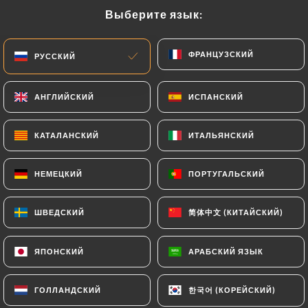
Выберите язык:
Выберите язык:
RU
МЕНЮ
ФРАНЦУЗСКИЙ
ФРАНЦУЗСКИЙ
РУССКИЙ
РУССКИЙ
АНГЛИЙСКИЙ
АНГЛИЙСКИЙ
ИСПАНСКИЙ
ИСПАНСКИЙ
/
ГЛАВНАЯ СТРАНИЦА
СВЯЗАТЬСЯ С НАМИ
КАТАЛАНСКИЙ
КАТАЛАНСКИЙ
ИТАЛЬЯНСКИЙ
ИТАЛЬЯНСКИЙ
Связаться С Нами
НЕМЕЦКИЙ
НЕМЕЦКИЙ
ПОРТУГАЛЬСКИЙ
ПОРТУГАЛЬСКИЙ
简体中文 (КИТАЙСКИЙ)
简体中文 (КИТАЙСКИЙ)
ШВЕДСКИЙ
ШВЕДСКИЙ
ЯПОНСКИЙ
ЯПОНСКИЙ
АРАБСКИЙ ЯЗЫК
АРАБСКИЙ ЯЗЫК
Tell un ange
한국어 (КОРЕЙСКИЙ)
한국어 (КОРЕЙСКИЙ)
ГОЛЛАНДСКИЙ
ГОЛЛАНДСКИЙ