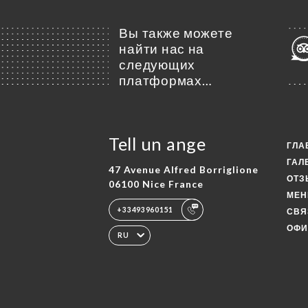
Вы также можете
найти нас на
следующих
платформах…
Tell un ange
ГЛА
ГАЛ
47 Avenue Alfred Borriglione
ОТ
06100 Nice France
МЕ
+33493960151
СВЯ
ОФИ
RU