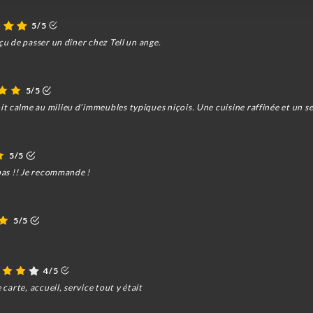
5/5
çu de passer un dîner chez Tell un ange.
5/5
 calme au milieu d’immeubles typiques niçois. Une cuisine raffinée et un se
5/5
mpas !! Je recommande !
5/5
4/5
 carte, accueil, service tout y était