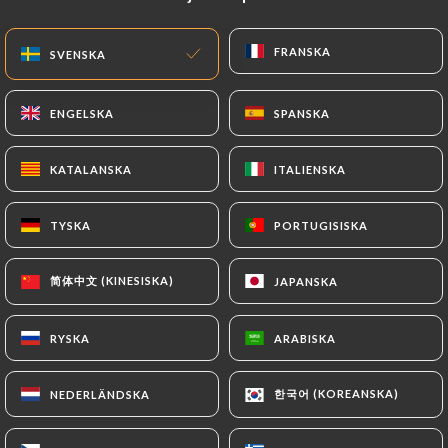
SV
MENY
FRANSKA
FRANSKA
SVENSKA
SVENSKA
ENGELSKA
ENGELSKA
SPANSKA
SPANSKA
KATALANSKA
KATALANSKA
ITALIENSKA
ITALIENSKA
/
HEM
KONTAKT
Kontakt
TYSKA
TYSKA
PORTUGISISKA
PORTUGISISKA
简体中文 (KINESISKA)
简体中文 (KINESISKA)
JAPANSKA
JAPANSKA
RYSKA
RYSKA
ARABISKA
ARABISKA
한국어 (KOREANSKA)
한국어 (KOREANSKA)
NEDERLÄNDSKA
NEDERLÄNDSKA
Tell un ange