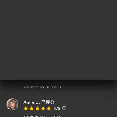
页
Sandrine M. 已评分
S
订
5/5
库
02/05/2026
•
09:51
价
单
Renée G. 已评分
R
5/5
系
10/04/2026
•
09:29
Véronique L. 已评分
V
5/5
20/03/2026
•
05:33
Anne D. 已评分
5/5