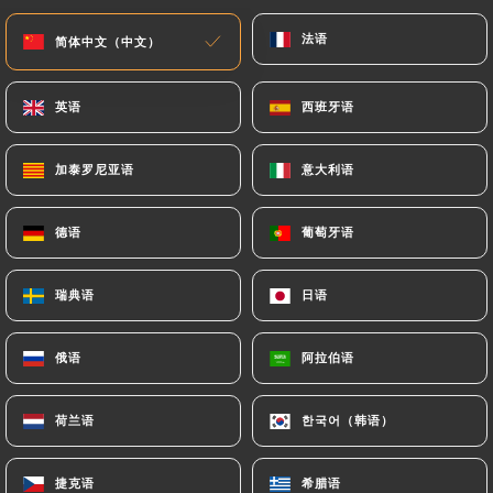
法语
法语
菜单
ZH
简体中文（中文）
简体中文（中文）
英语
英语
西班牙语
西班牙语
加泰罗尼亚语
加泰罗尼亚语
意大利语
意大利语
/
主页
评价
评价
德语
德语
葡萄牙语
葡萄牙语
瑞典语
瑞典语
日语
日语
俄语
俄语
阿拉伯语
阿拉伯语
187 Uniiti 评论
4.8 / 5
荷兰语
荷兰语
한국어（韩语）
한국어（韩语）
评论已核实，100% 真实。
捷克语
捷克语
希腊语
希腊语